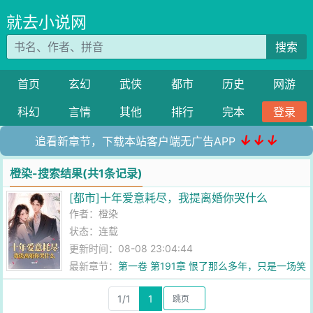
就去小说网
搜索
首页
玄幻
武侠
都市
历史
网游
科幻
言情
其他
排行
完本
登录
↓↓↓
追看新章节，下载本站客户端无广告APP
橙染-搜索结果(共1条记录)
[都市]十年爱意耗尽，我提离婚你哭什么
作者：
橙染
状态：连载
更新时间：08-08 23:04:44
最新章节：
第一卷 第191章 恨了那么多年，只是一场笑
话
1/1
1